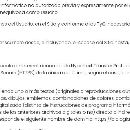
nformático no autorizado previa y expresamente por el A
inequívoca como Usuario.
es del Usuario, en el Sitio y conforme a los TyC, necesar
anscurriere desde, e incluyendo, el Acceso del Sitio hasta, e
otocolo de Internet denominado Hypertext Transfer Protoco
ecure (HTTPS) de la única o la última, según el caso, co
niendo uno o más textos (originales o reproducciones aut
arcas, dibujos, emblemas, combinaciones de colores, combi
 digitalizado (distinto de instrucciones de programa info
 de los anteriores archivos digitales o no) directa o ind
rresponde el siguiente nombre de dominio: https://biolog