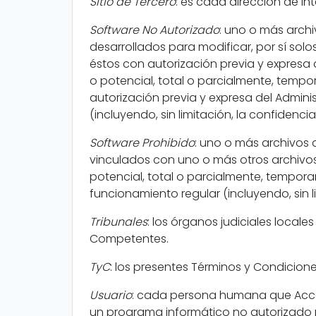
Sitio de Tercero
: es cada dirección de Inte
Software No Autorizado
: uno o más archi
desarrollados para modificar, por sí sol
éstos con autorización previa y expresa d
o potencial, total o parcialmente, tempor
autorización previa y expresa del Adminis
(incluyendo, sin limitación, la confidencia
Software Prohibido
: uno o más archivos d
vinculados con uno o más otros archivos
potencial, total o parcialmente, temporar
funcionamiento regular (incluyendo, sin li
Tribunales
: los órganos judiciales local
Competentes.
TyC
: los presentes Términos y Condiciones
Usuario
: cada persona humana que Accede 
un programa informático no autorizado p