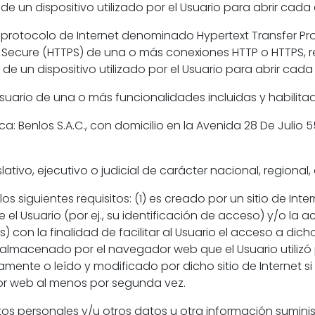
t de un dispositivo utilizado por el Usuario para abrir cad
l protocolo de Internet denominado Hypertext Transfer Pro
Secure (HTTPS) de una o más conexiones HTTP o HTTPS, re
et de un dispositivo utilizado por el Usuario para abrir cad
l Usuario de una o más funcionalidades incluidas y habilitada
ica: Benlos S.A.C., con domicilio en la Avenida 28 De Julio 5
slativo, ejecutivo o judicial de carácter nacional, regional
os siguientes requisitos: (1) es creado por un sitio de Int
l Usuario (por ej., su identificación de acceso) y/o la ac
s) con la finalidad de facilitar al Usuario el acceso a dicho
almacenado por el navegador web que el Usuario utilizó p
amente o leído y modificado por dicho sitio de Internet si
dor web al menos por segunda vez.
tos personales y/u otros datos u otra información sumin